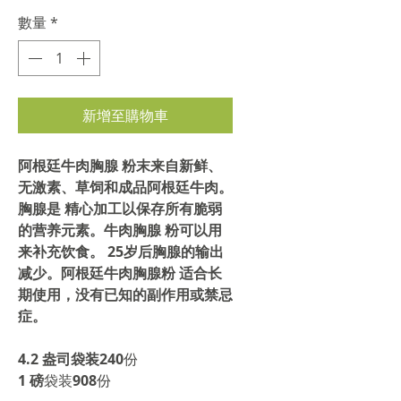
數量
*
新增至購物車
阿根廷牛肉胸腺
粉末来自新鲜、
无激素、草饲和成品阿根廷牛肉。
胸腺是
精心加工以保存所有脆弱
的营养元素。牛肉胸腺
粉可以用
来补充饮食。 25岁后胸腺的输出
减少。阿根廷牛肉胸腺粉
适合长
期使用，没有已知的副作用或禁忌
症。
4.2 盎司袋装
240
份
1 磅
袋装
908
份