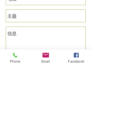
Phone
Email
Facebook
发送
治愈系
607-243-7344
治愈@hotmail.com
607-243-7344
美国田纳西州麦克尤恩 37101