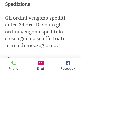
Spedizione
Gli ordini vengono spediti
entro 24 ore. Di solito gli
ordini vengono spediti lo
stesso giorno se effettuati
prima di mezzogiorno.
ritorna
Phone
Email
Facebook
A causa della natura dei nostri
prodotti non accettiamo resi o
cambi; Pertanto è importante
sapere esattamente cosa si
desidera prima di effettuare la
selezione.