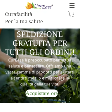
Curafacilità
Per la tua salute
SPEDIZIONE
GRATUITA PER
TUTTI GLI ORDINI!
CurEase è preoccupato per la tua
salute e benessere. Offriamo una
vasta gamma di prodotti per aiutarti
a sentirti meglio e migliorare la
qualità della tua vita.
Acquistare ora