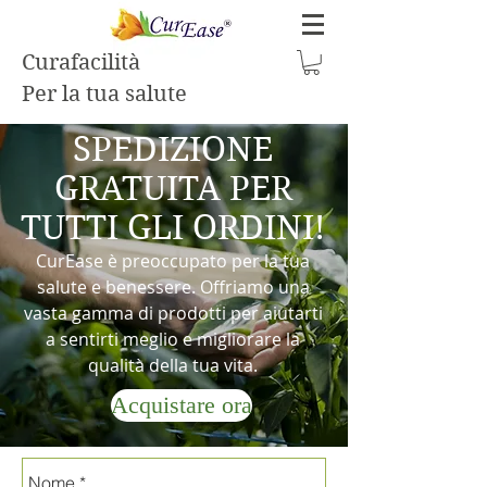
Curafacilità
Per la tua salute
SPEDIZIONE
GRATUITA PER
TUTTI GLI ORDINI!
CurEase è preoccupato per la tua
salute e benessere. Offriamo una
vasta gamma di prodotti per aiutarti
a sentirti meglio e migliorare la
qualità della tua vita.
Acquistare ora