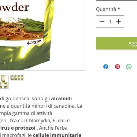
Quantità
*
Agg
di goldenseal sono gli
alcaloidi
me a quantità minori di canadina. La
mpia gamma di attività
ni, tra cui Chlamydia, E. coli e
irus e protozoi
. Anche l'erba
i macrofagi, le
cellule immunitarie