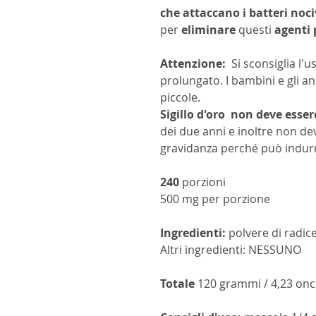
che attaccano i batteri noci
per
eliminare
questi
agenti 
Attenzione:
Si sconsiglia l'
prolungato. I bambini e gli 
piccole.
Sigillo d'oro
non deve essere
dei due anni e inoltre non de
gravidanza perché può indurr
240
porzioni
500 mg per porzione
Ingredienti:
polvere di radic
Altri ingredienti: NESSUNO
Totale
120 grammi / 4,23 onc