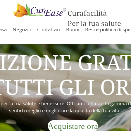
Curafacilità
Per la tua salute
asa
Negozio
Contattaci
Buoni
Resi e politica di sp
IZIONE GRA
TUTTI GLI OR
er la tua salute e benessere. Offriamo una vasta gamma di 
sentirti meglio e migliorare la qualità della tua vita.
Acquistare ora