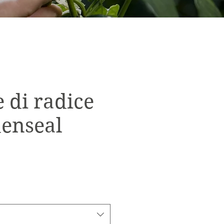
 di radice
denseal
rezzo