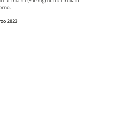
 cucchiaino (500 mg) nel tuo frullato
iorno.
zo 2023