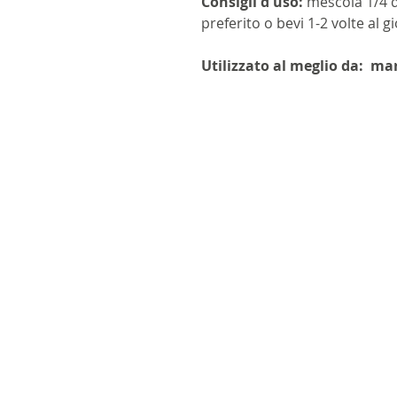
Consigli d'uso:
mescola 1/4 di
preferito o bevi 1-2 volte al g
Utilizzato al meglio da:
mar