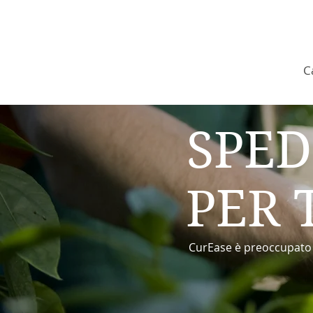
C
SPED
PER 
CurEase è preoccupato p