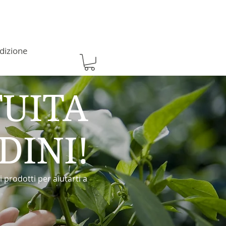
edizione
TUITA
DINI!
prodotti per aiutarti a