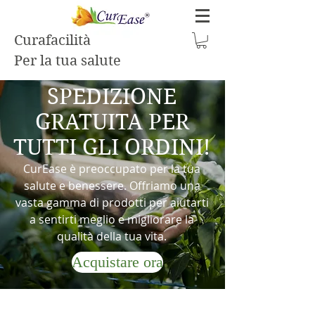
Curafacilità
Per la tua salute
SPEDIZIONE
GRATUITA PER
TUTTI GLI ORDINI!
CurEase è preoccupato per la tua
salute e benessere. Offriamo una
vasta gamma di prodotti per aiutarti
a sentirti meglio e migliorare la
qualità della tua vita.
Acquistare ora