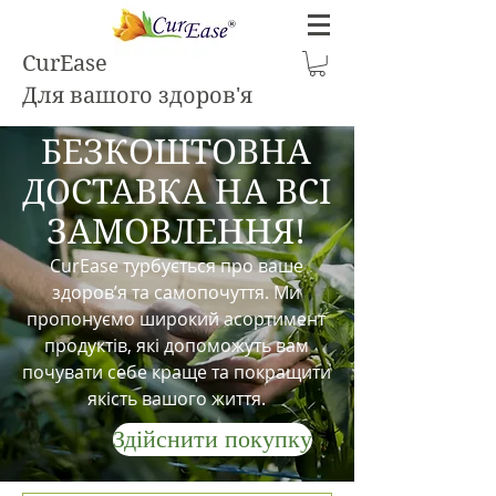
CurEase
Для вашого здоров'я
БЕЗКОШТОВНА
ДОСТАВКА НА ВСІ
ЗАМОВЛЕННЯ!
CurEase турбується про ваше
здоров’я та самопочуття. Ми
пропонуємо широкий асортимент
продуктів, які допоможуть вам
почувати себе краще та покращити
якість вашого життя.
Здійснити покупку