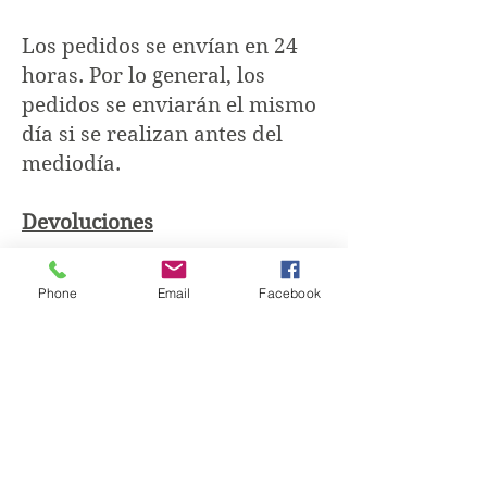
Los pedidos se envían en 24
horas. Por lo general, los
pedidos se enviarán el mismo
día si se realizan antes del
mediodía.
Devoluciones
Debido a la naturaleza de
Phone
Email
Facebook
nuestros productos, no
aceptamos cambios ni
devoluciones; Por lo tanto, es
importante saber exactamente
lo que le gustaría antes de
hacer su selección.