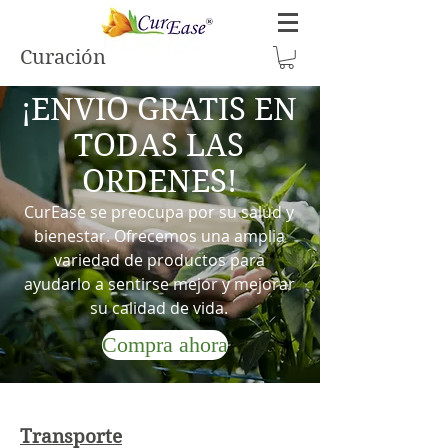
Curación
¡ENVIO GRATIS EN
TODAS LAS
ORDENES!
CurEase se preocupa por su salud y
bienestar. Ofrecemos una amplia
variedad de productos para
ayudarlo a sentirse mejor y mejorar
su calidad de vida.
Compra ahora
Transporte