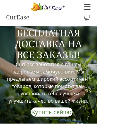
CurEase
БЕСПЛАТНАЯ
ДОСТАВКА НА
ВСЕ ЗАКАЗЫ!
CurEase заботится о вашем
здоровье и самочувствии. Мы
предлагаем широкий ассортимент
товаров, которые помогут вам
чувствовать себя лучше и
улучшить качество вашей жизни.
Купить сейчас