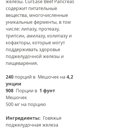
железы. CurEase Beef Pancreas
содержит питательные
вещества, многочисленные
уникальные ферменты, в том
числе: липазу, протеазу,
трипсин, амилазу, колипазу и
кофакторы, которые могут
поддерживать здоровье
поджелудочной железы и
пищеварения.
240
порций в Мешочек на
4,2
унции
908
Порции в
1 фунт
Мешочек
500 мг на порцию
Ингредиенты:
Говяжья
поджелудочная железа