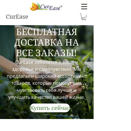
CurEase
БЕСПЛАТНАЯ
ДОСТАВКА НА
ВСЕ ЗАКАЗЫ!
CurEase заботится о вашем
здоровье и самочувствии. Мы
предлагаем широкий ассортимент
товаров, которые помогут вам
чувствовать себя лучше и
улучшить качество вашей жизни.
Купить сейчас