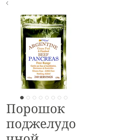
Порошок
поджелудо
чной