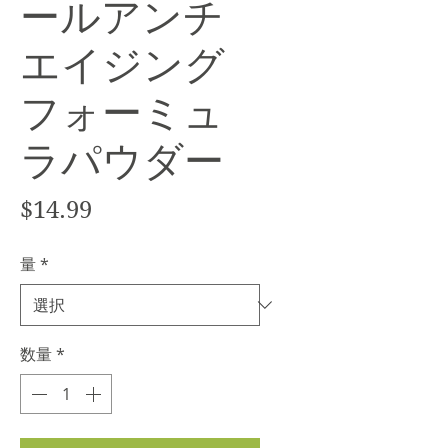
ールアンチ
エイジング
フォーミュ
ラパウダー
価
$14.99
格
量
*
数量
*