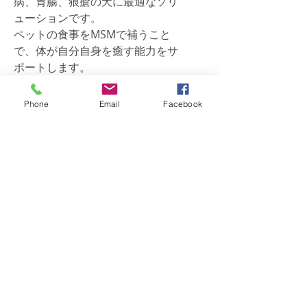
病、胃腸、狼瘡の犬に最適なソリ
ューションです。
ペットの食事をMSMで補うこと
で、体が自分自身を癒す能力をサ
ポートします。
補足の事実
Phone
Email
Facebook
60
人前
サービングごとに2スクープ
材料：
一食当たり
99％トランスレスベラトロール
50mg
クロレラ（割れた細胞）150mg
アルギンチンビーフリバー
350mg
MSM 150mg