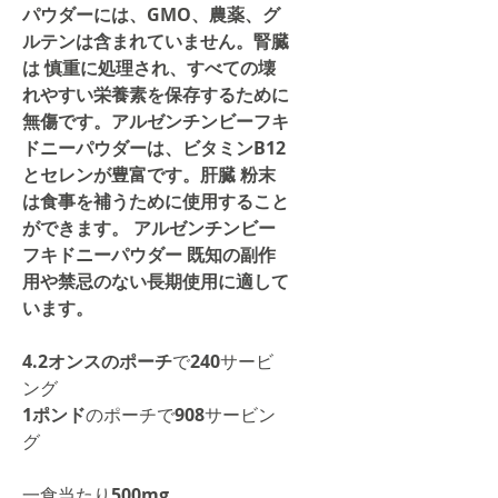
パウダーには、GMO、農薬、グ
ルテンは含まれていません。腎臓
は
慎重に処理され、すべての壊
れやすい栄養素を保存するために
無傷です。アルゼンチンビーフキ
ドニーパウダーは、ビタミンB12
とセレンが豊富です。肝臓
粉末
は食事を補うために使用すること
ができます。
アルゼンチンビー
フキドニーパウダー
既知の副作
用や禁忌のない長期使用に適して
います。
4.2オンスのポーチ
で
240
サービ
ング
1ポンド
のポーチで
908
サービン
グ
一食当たり
500mg