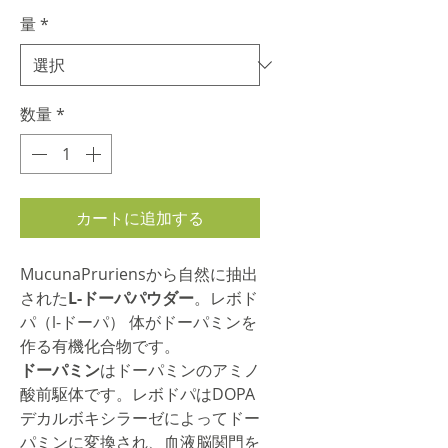
格
量
*
数量
*
カートに追加する
MucunaPruriensから自然に抽出
された
L-ドーパパウダー
。レボド
パ（l-ドーパ） 体がドーパミンを
作る有機化合物です。
ドーパミン
はドーパミンのアミノ
酸前駆体です。レボドパはDOPA
デカルボキシラーゼによってドー
パミンに変換され、血液脳関門を