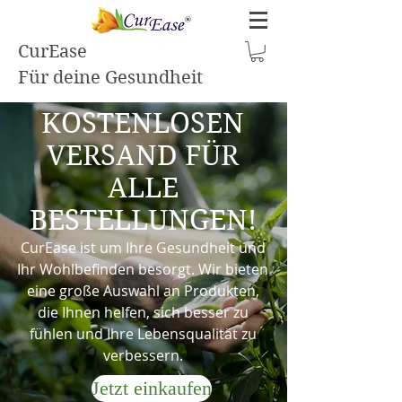
CurEase
Für deine Gesundheit
KOSTENLOSEN
VERSAND FÜR
ALLE
BESTELLUNGEN!
CurEase ist um Ihre Gesundheit und
Ihr Wohlbefinden besorgt. Wir bieten
eine große Auswahl an Produkten,
die Ihnen helfen, sich besser zu
fühlen und Ihre Lebensqualität zu
verbessern.
Jetzt einkaufen