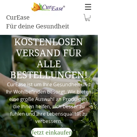
CurEase
Für deine Gesundheit
KOSTENLOSEN
VERSAND FÜR
ALLE
BESTELLUNGEN!
CurEase ist um Ihre Gesundheit und
Ihr Wohlbefinden besorgt. Wir bieten
eine große Auswahl an Produkten,
die Ihnen helfen, sich besser zu
fühlen und Ihre Lebensqualität zu
verbessern.
Jetzt einkaufen